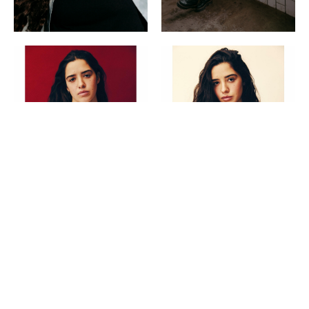
Copyright ©
2026
POP | People of Publicity.
Datenschutz-Bestimmungen
.
Impressum
.
Alle Rechte vorbehalten.
MEDIASLIDE MODEL AGENCY SOFTWARE