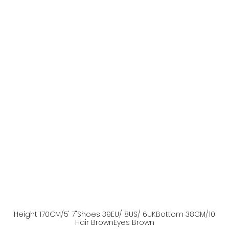
Height
170
CM
/5' 7''
Shoes
39
EU
/ 8US
/ 6UK
Bottom
38
CM
/10
Hair
Brown
Eyes
Brown