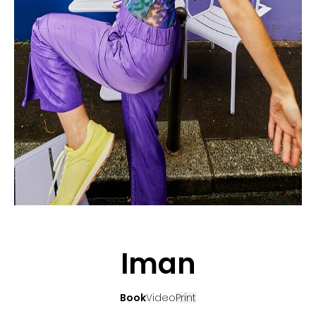
BEWERBUNG
POP MUZIKANTEN
KONTAKT
TALENTEN INTERNATIONALE
FRANKREICH
SCHWEIZ
Iman
Book
Video
Print