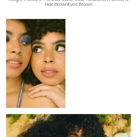
Hair
Brown
Eyes
Brown