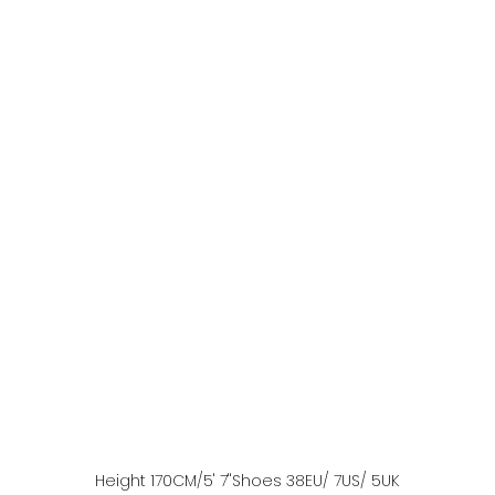
Height
170
CM
/5' 7''
Shoes
38
EU
/ 7US
/ 5UK