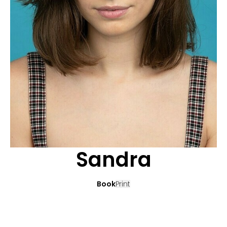
BEWERBUNG
POP MUZIKANTEN
KONTAKT
TALENTEN INTERNATIONALE
FRANKREICH
SCHWEIZ
Sandra
Book
Print