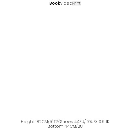
Book
Video
Print
Height
182
CM
/5' 11½''
Shoes
44
EU
/ 10US
/ 9.5UK
Bottom
44
CM
/28