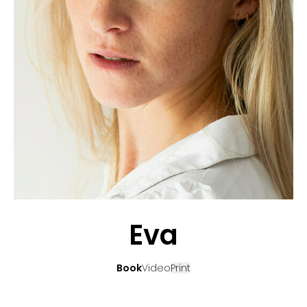
CANDIDATURE
POP MUSICIENS
NOS AGENCES
TALENTS INTERNATIONAUX
FRANCE
SUISSE
Eva
Book
Video
Print