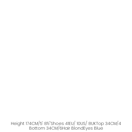
Height
174
CM
/5' 8½''
Shoes
41
EU
/ 10US
/ 8UK
Top
34
CM
/4
Bottom
34
CM
/6
Hair
Blond
Eyes
Blue