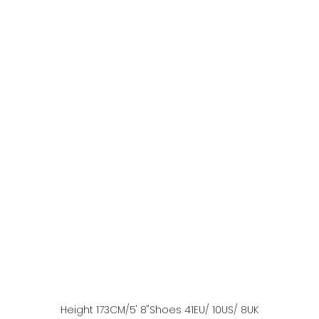
Height
173
CM
/5' 8''
Shoes
41
EU
/ 10US
/ 8UK