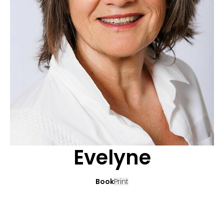
CANDIDATURE
POP MUSICIENS
NOS AGENCES
TALENTS INTERNATIONAUX
FRANCE
SUISSE
Evelyne
Book
Print