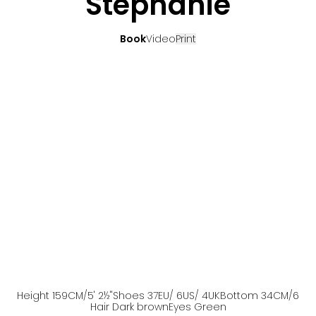
Stéphanie
Book
Video
Print
Height
159
CM
/5' 2½''
Shoes
37
EU
/ 6US
/ 4UK
Bottom
34
CM
/6
Hair
Dark brown
Eyes
Green