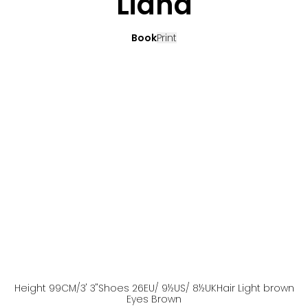
Liana
Book
Print
Height
99
CM
/3' 3''
Shoes
26
EU
/ 9½US
/ 8½UK
Hair
Light brown
Eyes
Brown