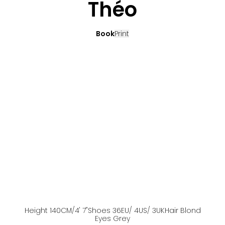
Théo
Book
Print
Height
140
CM
/4' 7''
Shoes
36
EU
/ 4US
/ 3UK
Hair
Blond
Eyes
Grey